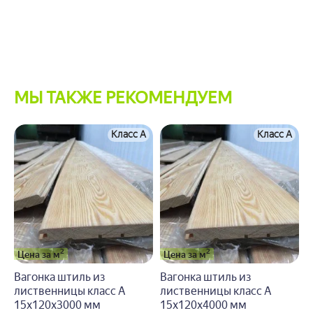
МЫ ТАКЖЕ РЕКОМЕНДУЕМ
сс A
Класс A
Класс A
2
2
Цена за м
Цена за м
Вагонка штиль из
Вагонка штиль из
лиственницы класс А
лиственницы класс А
15x120x4000 мм
15x145x2000 мм