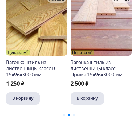
2
2
Цена за м
Цена за м
 из
Вагонка штиль из
Вагонка штиль из
ласс В
лиственницы класс
лиственницы клас
м
Прима 15x96x3000 мм
Экстра 15x96x300
2 500 ₽
3 100 ₽
В корзину
В корзину